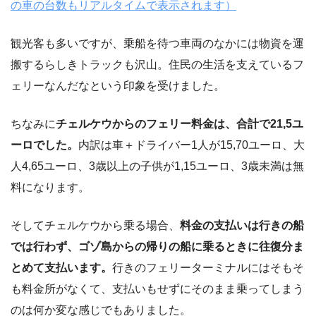
の車の台数もリアルタイムで表示されます）
観光客も多いですが、乗船を待つ車両のなかには物資を運
搬するらしきトラックも沢山。住民の生活を支えているフ
ェリーなんだなという印象を受けました。
ちなみに
チェルケウからのフェリー料金は、合計で21,5ユ
ーロでした。
内訳は車＋ドライバー1人が15,70ユーロ、大
人4,65ユーロ、3歳以上の子供が1,15ユーロ、3歳未満は無
料になります。
そして
チェルケウから
乗る場合、
料金の支払いは行きの船
では行わず、ゴゾ島からの帰りの船に乗るときに往復分ま
とめて支払います。
行きのフェリーターミナルにはそもそ
も料金所がなくて、支払いもせずにそのまま乗ってしまう
のは何か変な感じでもありました。