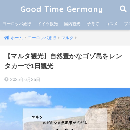
Good Time Germany
ヨーロッパ旅行
ドイツ観光
国内観光
子育て
コスメ
プ
ホーム
ヨーロッパ旅行
マルタ
【マルタ観光】自然豊かなゴゾ島をレン
タカーで1日観光
2025年6月25日