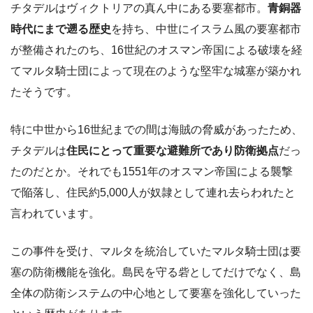
チタデルはヴィクトリアの真ん中にある要塞都市。
青銅器
時代にまで遡る歴史
を持ち、中世にイスラム風の要塞都市
が整備されたのち、16世紀のオスマン帝国による破壊を経
てマルタ騎士団によって現在のような堅牢な城塞が築かれ
たそうです。
特に中世から16世紀までの間は海賊の脅威があったため、
チタデルは
住民にとって重要な避難所であり防衛拠点
だっ
たのだとか。それでも1551年のオスマン帝国による襲撃
で陥落し、住民約5,000人が奴隷として連れ去らわれたと
言われています。
この事件を受け、マルタを統治していたマルタ騎士団は要
塞の防衛機能を強化。島民を守る砦としてだけでなく、島
全体の防衛システムの中心地として要塞を強化していった