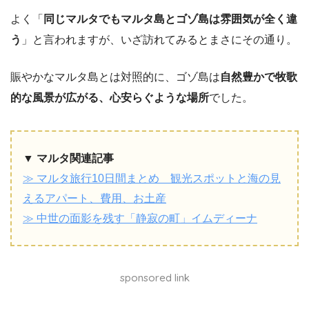
よく「
同じマルタでもマルタ島とゴゾ島は雰囲気が全く違
う
」と言われますが、いざ訪れてみるとまさにその通り。
賑やかなマルタ島とは対照的に、ゴゾ島は
自然豊かで牧歌
的な風景が広がる、心安らぐような場所
でした。
▼ マルタ関連記事
≫ マルタ旅行10日間まとめ 観光スポットと海の見
えるアパート、費用、お土産
≫ 中世の面影を残す「静寂の町」イムディーナ
sponsored link