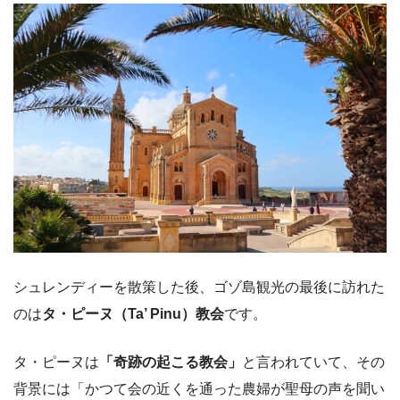
シュレンディーを散策した後、ゴゾ島観光の最後に訪れた
のは
タ・ピーヌ（Ta’ Pinu）教会
です。
タ・ピーヌは
「奇跡の起こる教会」
と言われていて、その
背景には「かつて
会の近くを通った農婦が聖母の声を聞い