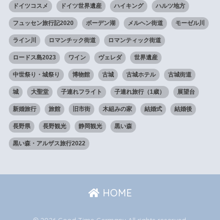
ドイツコスメ
ドイツ世界遺産
ハイキング
ハルツ地方
フュッセン旅行記2020
ボーデン湖
メルヘン街道
モーゼル川
ライン川
ロマンチック街道
ロマンティック街道
ロードス島2023
ワイン
ヴェレダ
世界遺産
中世祭り・城祭り
博物館
古城
古城ホテル
古城街道
城
大聖堂
子連れフライト
子連れ旅行（1歳）
展望台
新婚旅行
旅館
旧市街
木組みの家
結婚式
結婚後
長野県
長野観光
静岡観光
黒い森
黒い森・アルザス旅行2022
HOME
© 2026 Good Time Germany All rights reserved.