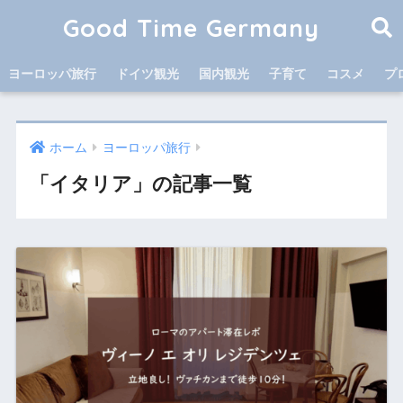
Good Time Germany
ヨーロッパ旅行
ドイツ観光
国内観光
子育て
コスメ
プ
ホーム
ヨーロッパ旅行
「イタリア」の記事一覧