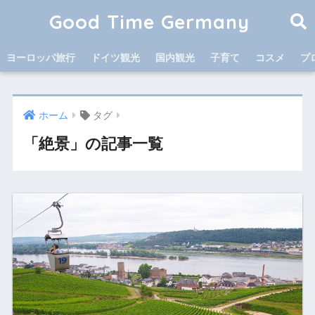
Good Time Germany
ヨーロッパ旅行
ドイツ観光
国内観光
子育て
コスメ
プ
ホーム
タグ
「絶景」の記事一覧