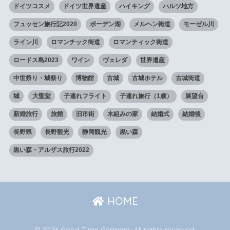
ドイツコスメ
ドイツ世界遺産
ハイキング
ハルツ地方
フュッセン旅行記2020
ボーデン湖
メルヘン街道
モーゼル川
ライン川
ロマンチック街道
ロマンティック街道
ロードス島2023
ワイン
ヴェレダ
世界遺産
中世祭り・城祭り
博物館
古城
古城ホテル
古城街道
城
大聖堂
子連れフライト
子連れ旅行（1歳）
展望台
新婚旅行
旅館
旧市街
木組みの家
結婚式
結婚後
長野県
長野観光
静岡観光
黒い森
黒い森・アルザス旅行2022
HOME
© 2026 Good Time Germany All rights reserved.