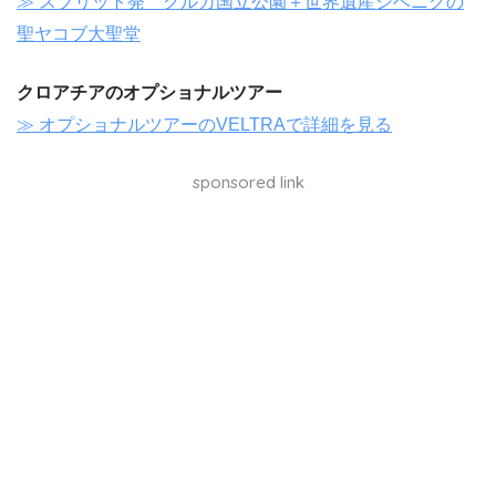
≫ スプリット発 クルカ国立公園＋世界遺産シベニクの
聖ヤコブ大聖堂
クロアチアのオプショナルツアー
≫ オプショナルツアーのVELTRAで詳細を見る
sponsored link