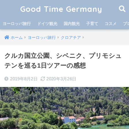
Good Time Germany
ヨーロッパ旅行
ドイツ観光
国内観光
子育て
コスメ
プ
ホーム
ヨーロッパ旅行
クロアチア
クルカ国立公園、シベニク、プリモシュ
テンを巡る1日ツアーの感想
2019年8月2日
2020年3月26日