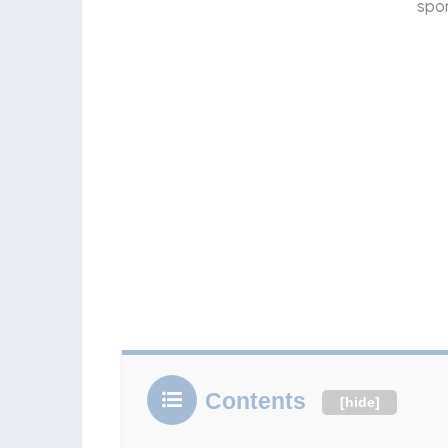
spo
Contents
[
hide
]