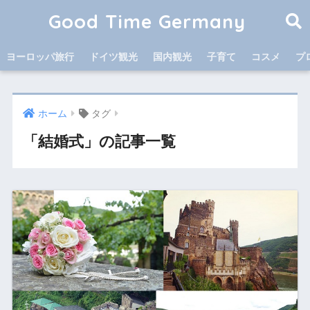
Good Time Germany
ヨーロッパ旅行
ドイツ観光
国内観光
子育て
コスメ
プ
ホーム
タグ
「結婚式」の記事一覧