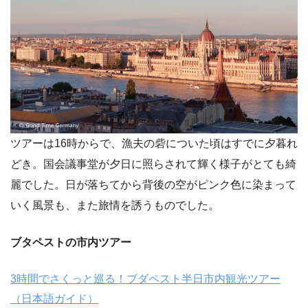
ツアーは16時からで、漁夫の砦についた頃はすでに夕暮れ
どき。国会議事堂が夕日に照らされて輝く様子がとても綺
麗でした。日が落ちてから背後の空がピンク色に染まって
いく風景も、また旅情を誘うものでした。
ブタペストの市内ツアー
3時間でさくっと巡る！ブダペスト半日市内観光ツアー
（日本語ガイド）