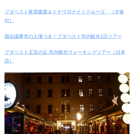
ブダペスト夜景鑑賞＆ドナウ川ナイトクルーズ （夕食
付）
国会議事堂の入場つき！ブダペスト市内観光1日ツアー
ブダペスト王宮の丘 市内観光ウォーキングツアー（日本
語）