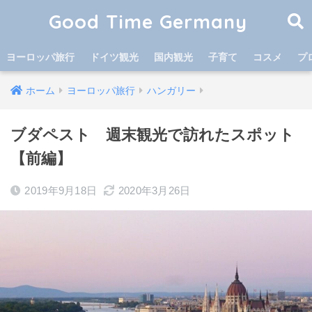
Good Time Germany
ヨーロッパ旅行
ドイツ観光
国内観光
子育て
コスメ
プ
ホーム
ヨーロッパ旅行
ハンガリー
ブダペスト 週末観光で訪れたスポット
【前編】
2019年9月18日
2020年3月26日