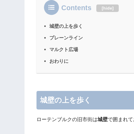
Contents
[
hide
]
城壁の上を歩く
プレーンライン
マルクト広場
おわりに
城壁の上を歩く
ローテンブルクの旧市街は
城壁
で囲まれて