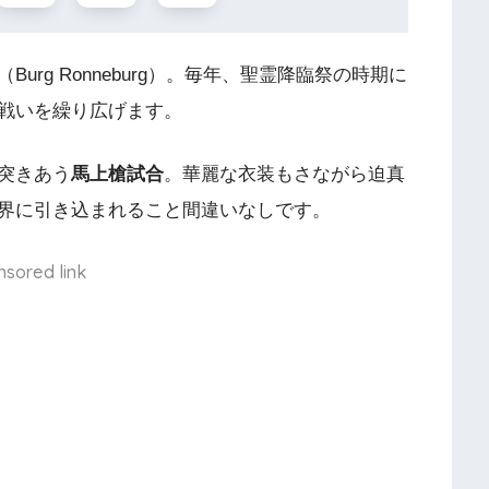
rg Ronneburg）。毎年、聖霊降臨祭の時期に
戦いを繰り広げます
。
突きあう
馬上槍試合
。華麗な衣装もさながら迫真
界に引き込まれること間違いなしです。
nsored link