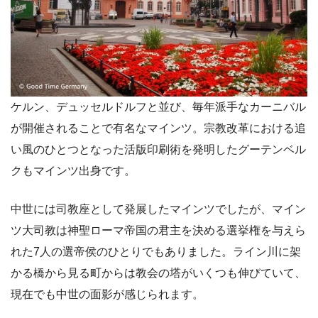
ケルン、デュッセルドルフと並び、毎年派手なカーニバル
が開催されることで有名なマインツ。宗教改革における追
い風のひとつとなった活版印刷術を発明したグーテンベル
クもマインツ出身です。
中世には司教座として発展したマインツでしたが、マイン
ツ大司教は神聖ローマ帝国の君主を決める選挙権を与えら
れた7人の選帝侯のひとりでもありました。ライン川に架
かる橋から見る町からは教会の塔がいくつも伸びていて、
現在でも中世の面影が感じられます。