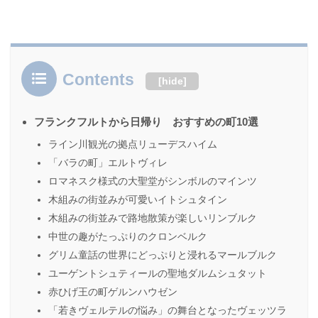
Contents
[
hide
]
フランクフルトから日帰り おすすめの町10選
ライン川観光の拠点リューデスハイム
「バラの町」エルトヴィレ
ロマネスク様式の大聖堂がシンボルのマインツ
木組みの街並みが可愛いイトシュタイン
木組みの街並みで路地散策が楽しいリンブルク
中世の趣がたっぷりのクロンベルク
グリム童話の世界にどっぷりと浸れるマールブルク
ユーゲントシュティールの聖地ダルムシュタット
赤ひげ王の町ゲルンハウゼン
「若きヴェルテルの悩み」の舞台となったヴェッツラ