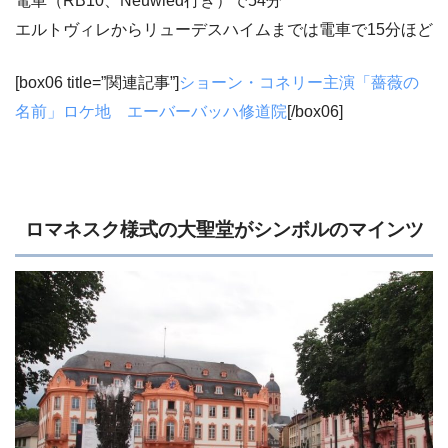
電車（RB10、Neuwied行き）で54分
エルトヴィレからリューデスハイムまでは電車で15分ほど
[box06 title=”関連記事”]
ショーン・コネリー主演「薔薇の
名前」ロケ地 エーバーバッハ修道院
[/box06]
ロマネスク様式の大聖堂がシンボルのマインツ