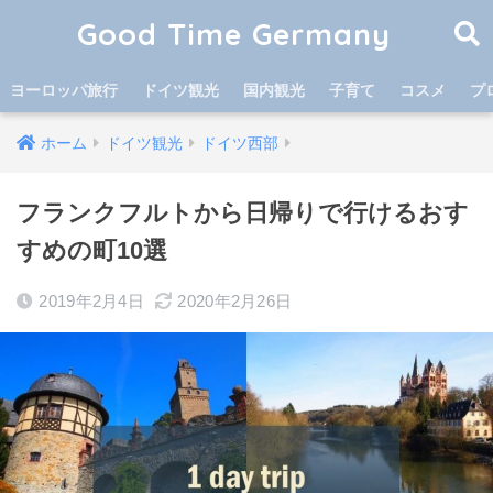
Good Time Germany
ヨーロッパ旅行
ドイツ観光
国内観光
子育て
コスメ
プ
ホーム
ドイツ観光
ドイツ西部
フランクフルトから日帰りで行けるおす
すめの町10選
2019年2月4日
2020年2月26日