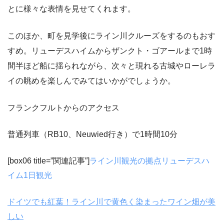
とに様々な表情を見せてくれます。
このほか、町を見学後にライン川クルーズをするのもおす
すめ。リューデスハイムからザンクト・ゴアールまで1時
間半ほど船に揺られながら、次々と現れる古城やローレラ
イの眺めを楽しんでみてはいかがでしょうか。
フランクフルトからのアクセス
普通列車（RB10、Neuwied行き）で1時間10分
[box06 title=”関連記事”]
ライン川観光の拠点リューデスハ
イム1日観光
ドイツでも紅葉！ライン川で黄色く染まったワイン畑が美
しい