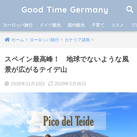
Good Time Germany
ヨーロッパ旅行
ドイツ観光
国内観光
子育て
コスメ
プ
ホーム
ヨーロッパ旅行
カナリア諸島
スペイン最高峰！ 地球でないような風
景が広がるテイデ山
2018年11月10日
2020年3月26日