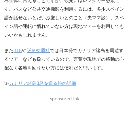
島全体に言えることですが、
観光にはレンタカー必須
で
す。バスなど公共交通機関を利用するには、多少スペイン
語が話せないとだいぶ厳しいとのこと（夫ママ談）。スペ
イン語や運転に慣れていない方は現地ツアーを利用しても
いいかもしれません。
また
JTB
や
阪急交通社
では日本発でカナリア諸島を周遊す
るツアーなども扱っているので、言葉や現地での移動の心
配なく各地を回りたい方には便利だと思います。
≫
カナリア諸島3島を巡る旅の詳細
sponsored link